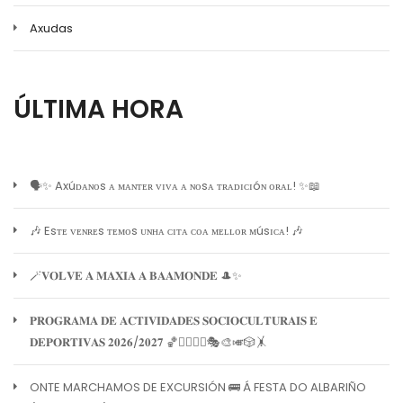
Axudas
ÚLTIMA HORA
🗣️✨ Axúᴅᴀɴᴏs ᴀ ᴍᴀɴᴛᴇʀ ᴠɪᴠᴀ ᴀ ɴᴏsᴀ ᴛʀᴀᴅɪᴄɪóɴ ᴏʀᴀʟ! ✨📖
🎶 Esᴛᴇ ᴠᴇɴʀᴇs ᴛᴇᴍᴏs ᴜɴʜᴀ ᴄɪᴛᴀ ᴄᴏᴀ ᴍᴇʟʟᴏʀ ᴍúsɪᴄᴀ! 🎶
🪄𝐕𝐎𝐋𝐕𝐄 𝐀 𝐌𝐀𝐗𝐈𝐀 𝐀 𝐁𝐀𝐀𝐌𝐎𝐍𝐃𝐄 🎩✨
𝐏𝐑𝐎𝐆𝐑𝐀𝐌𝐀 𝐃𝐄 𝐀𝐂𝐓𝐈𝐕𝐈𝐃𝐀𝐃𝐄𝐒 𝐒𝐎𝐂𝐈𝐎𝐂𝐔𝐋𝐓𝐔𝐑𝐀𝐈𝐒 𝐄
𝐃𝐄𝐏𝐎𝐑𝐓𝐈𝐕𝐀𝐒 𝟐𝟎𝟐𝟔/𝟐𝟎𝟐𝟕 🏀🏊‍♀️🧘‍♀️🎭🎨🎺🎲🤸
ONTE MARCHAMOS DE EXCURSIÓN 🚌 Á FESTA DO ALBARIÑO