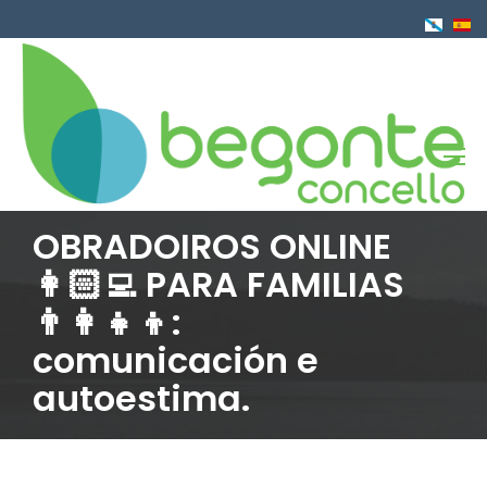
Ir
o
contido
principal
OBRADOIROS ONLINE
👩🏻‍💻 PARA FAMILIAS
👨‍👩‍👧‍👦:
comunicación e
autoestima.