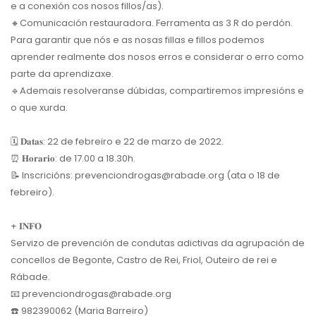
e a conexión cos nosos fillos/as).
🔸Comunicación restauradora. Ferramenta as 3 R do perdón.
Para garantir que nós e as nosas fillas e fillos podemos
aprender realmente dos nosos erros e considerar o erro como
parte da aprendizaxe.
🔹Ademais resolveranse dúbidas, compartiremos impresións e
o que xurda.
🗓 𝐃𝐚𝐭𝐚𝐬: 22 de febreiro e 22 de marzo de 2022.
⏰ 𝐇𝐨𝐫𝐚𝐫𝐢𝐨: de 17.00 a 18.30h.
📝 Inscricións: prevenciondrogas@rabade.org (ata o 18 de
febreiro).
+ 𝐈𝐍𝐅𝐎
Servizo de prevención de condutas adictivas da agrupación de
concellos de Begonte, Castro de Rei, Friol, Outeiro de rei e
Rábade.
📧 prevenciondrogas@rabade.org
☎️ 982390062 (Maria Barreiro)