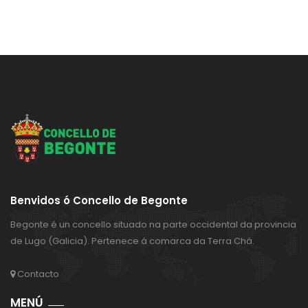
Benvidos ó Concello de Begonte
Begonte é un concello situado na parte occidental da provincia
de Lugo (Galicia). Pertenece á comarca da Terra Chá.
Contacto
MENÚ