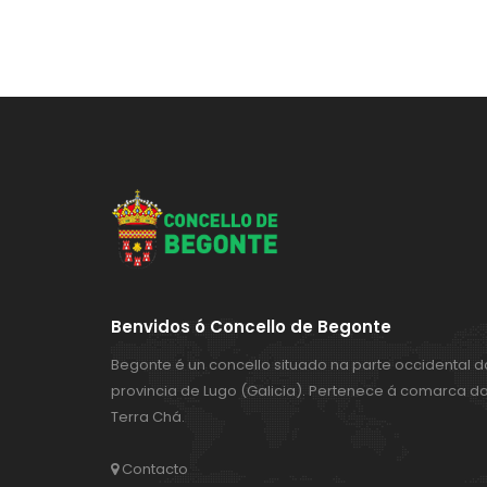
Benvidos ó Concello de Begonte
Begonte é un concello situado na parte occidental d
provincia de Lugo (Galicia). Pertenece á comarca d
Terra Chá.
Contacto