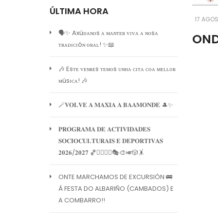
ÚLTIMA HORA
17 AGOS
🗣️✨ Axúᴅᴀɴᴏs ᴀ ᴍᴀɴᴛᴇʀ ᴠɪᴠᴀ ᴀ ɴᴏsᴀ
OND
ᴛʀᴀᴅɪᴄɪóɴ ᴏʀᴀʟ! ✨📖
🎶 Esᴛᴇ ᴠᴇɴʀᴇs ᴛᴇᴍᴏs ᴜɴʜᴀ ᴄɪᴛᴀ ᴄᴏᴀ ᴍᴇʟʟᴏʀ
ᴍúsɪᴄᴀ! 🎶
🪄𝐕𝐎𝐋𝐕𝐄 𝐀 𝐌𝐀𝐗𝐈𝐀 𝐀 𝐁𝐀𝐀𝐌𝐎𝐍𝐃𝐄 🎩✨
𝐏𝐑𝐎𝐆𝐑𝐀𝐌𝐀 𝐃𝐄 𝐀𝐂𝐓𝐈𝐕𝐈𝐃𝐀𝐃𝐄𝐒
𝐒𝐎𝐂𝐈𝐎𝐂𝐔𝐋𝐓𝐔𝐑𝐀𝐈𝐒 𝐄 𝐃𝐄𝐏𝐎𝐑𝐓𝐈𝐕𝐀𝐒
𝟐𝟎𝟐𝟔/𝟐𝟎𝟐𝟕 🏀🏊‍♀️🧘‍♀️🎭🎨🎺🎲🤸
ONTE MARCHAMOS DE EXCURSIÓN 🚌
Á FESTA DO ALBARIÑO (CAMBADOS) E
A COMBARRO!!