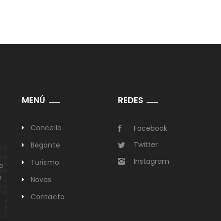
MENÚ
REDES
Concello
Facebook
Twitter
Begonte
Instagram
Turismo
a
a
Novas
Contacto