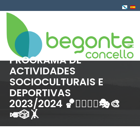
Ir
o
contido
principal
PROGRAMA DE
ACTIVIDADES
SOCIOCULTURAIS E
DEPORTIVAS
2023/2024 🏀🏊‍♀️🧘‍♀️🎭🎨
🎺🎲🤸