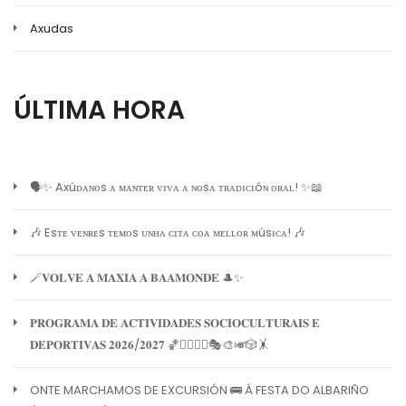
Axudas
ÚLTIMA HORA
🗣️✨ Axúᴅᴀɴᴏs ᴀ ᴍᴀɴᴛᴇʀ ᴠɪᴠᴀ ᴀ ɴᴏsᴀ ᴛʀᴀᴅɪᴄɪóɴ ᴏʀᴀʟ! ✨📖
🎶 Esᴛᴇ ᴠᴇɴʀᴇs ᴛᴇᴍᴏs ᴜɴʜᴀ ᴄɪᴛᴀ ᴄᴏᴀ ᴍᴇʟʟᴏʀ ᴍúsɪᴄᴀ! 🎶
🪄𝐕𝐎𝐋𝐕𝐄 𝐀 𝐌𝐀𝐗𝐈𝐀 𝐀 𝐁𝐀𝐀𝐌𝐎𝐍𝐃𝐄 🎩✨
𝐏𝐑𝐎𝐆𝐑𝐀𝐌𝐀 𝐃𝐄 𝐀𝐂𝐓𝐈𝐕𝐈𝐃𝐀𝐃𝐄𝐒 𝐒𝐎𝐂𝐈𝐎𝐂𝐔𝐋𝐓𝐔𝐑𝐀𝐈𝐒 𝐄
𝐃𝐄𝐏𝐎𝐑𝐓𝐈𝐕𝐀𝐒 𝟐𝟎𝟐𝟔/𝟐𝟎𝟐𝟕 🏀🏊‍♀️🧘‍♀️🎭🎨🎺🎲🤸
ONTE MARCHAMOS DE EXCURSIÓN 🚌 Á FESTA DO ALBARIÑO