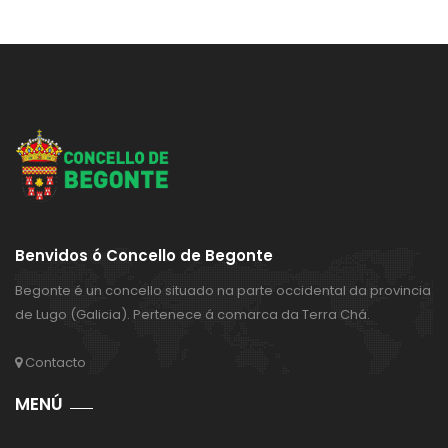
Benvidos ó Concello de Begonte
Begonte é un concello situado na parte occidental da provincia
de Lugo (Galicia). Pertenece á comarca da Terra Chá.
Contacto
MENÚ