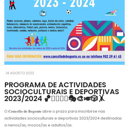
14 AGOSTO 2023
PROGRAMA DE ACTIVIDADES
SOCIOCULTURAIS E DEPORTIVAS
2023/2024 🏀🏊‍♀️🧘‍♀️🎭🎨🎺🎲🤸
O 𝐂𝐨𝐧𝐜𝐞𝐥𝐥𝐨 𝐝𝐞 𝐁𝐞𝐠𝐨𝐧𝐭𝐞 abre o prazo para inscribirse nas
actividades socioculturais e deportivas 2023/2024 destinadas
a nenos/as, mozos/as e adultos/as.