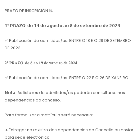
PRAZO DE INSCRICIÓN 📝
𝟭º 𝗣𝗥𝗔𝗭𝗢: 𝗱𝗼 𝟭𝟰 𝗱𝗲 𝗮𝗴𝗼𝘀𝘁𝗼 𝗮𝗼 𝟴 𝗱𝗲 𝘀𝗲𝘁𝗲𝗺𝗯𝗿𝗼 𝗱𝗲 𝟮𝟬𝟮𝟯
✅ Publicación de admitidos/as: ENTRE O 18 E O 29 DE SETEMBRO
DE 2023.
𝟐º 𝐏𝐑𝐀𝐙𝐎: 𝐝𝐨 𝟖 𝐚𝐨 𝟏𝟗 𝐝𝐞 𝐱𝐚𝐧𝐞𝐢𝐫𝐨 𝐝𝐞 𝟐𝟎𝟐𝟒
✅ Publicación de admitidos/as: ENTRE O 22 E O 26 DE XANEIRO.
𝗡𝗼𝘁𝗮: As listaxes de admitidos/as poderán consultarse nas
dependencias do concello.
Para formalizar a matrícula será necesario:
🔸Entregar no rexistro das dependencias do Concello ou enviar
pola sede electrónica