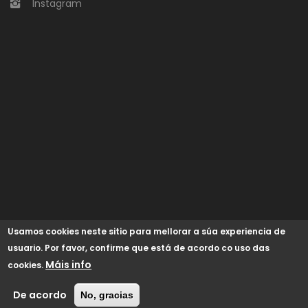
Instagram
Usamos cookies neste sitio para mellorar a súa experiencia de
usuario. Por favor, confirme que está de acordo co uso das
Máis info
cookies.
© 2024 Concello de Begonte /
GaliciaDigital
/
Aviso Legal
/
Política de cookies
/
Accesibilidade
De acordo
No, gracias