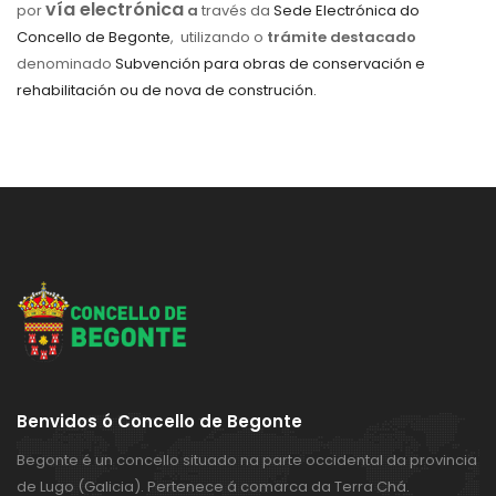
vía electrónica
por
a
través da
Sede Electrónica do
Concello de Begonte
, utilizando o
trámite destacado
denominado
Subvención para obras de conservación e
rehabilitación ou de nova de construción.
Benvidos ó Concello de Begonte
Begonte é un concello situado na parte occidental da provincia
de Lugo (Galicia). Pertenece á comarca da Terra Chá.