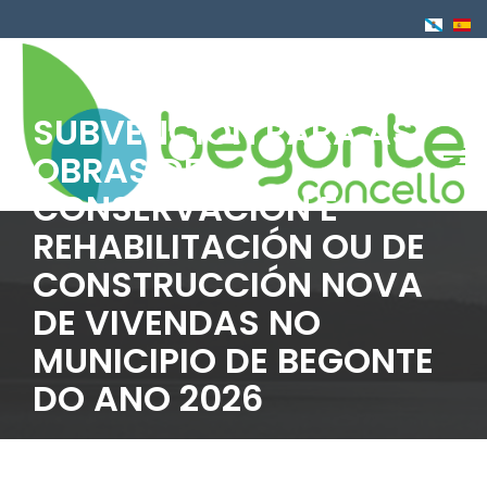
Ir
o
contido
principal
SUBVENCIÓN PARA AS
OBRAS DE
CONSERVACIÓN E
REHABILITACIÓN OU DE
CONSTRUCCIÓN NOVA
DE VIVENDAS NO
MUNICIPIO DE BEGONTE
DO ANO 2026