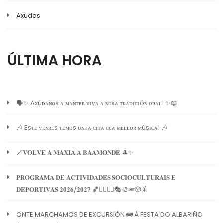
Axudas
ÚLTIMA HORA
🗣️✨ Axúᴅᴀɴᴏs ᴀ ᴍᴀɴᴛᴇʀ ᴠɪᴠᴀ ᴀ ɴᴏsᴀ ᴛʀᴀᴅɪᴄɪóɴ ᴏʀᴀʟ! ✨📖
🎶 Esᴛᴇ ᴠᴇɴʀᴇs ᴛᴇᴍᴏs ᴜɴʜᴀ ᴄɪᴛᴀ ᴄᴏᴀ ᴍᴇʟʟᴏʀ ᴍúsɪᴄᴀ! 🎶
🪄𝐕𝐎𝐋𝐕𝐄 𝐀 𝐌𝐀𝐗𝐈𝐀 𝐀 𝐁𝐀𝐀𝐌𝐎𝐍𝐃𝐄 🎩✨
𝐏𝐑𝐎𝐆𝐑𝐀𝐌𝐀 𝐃𝐄 𝐀𝐂𝐓𝐈𝐕𝐈𝐃𝐀𝐃𝐄𝐒 𝐒𝐎𝐂𝐈𝐎𝐂𝐔𝐋𝐓𝐔𝐑𝐀𝐈𝐒 𝐄
𝐃𝐄𝐏𝐎𝐑𝐓𝐈𝐕𝐀𝐒 𝟐𝟎𝟐𝟔/𝟐𝟎𝟐𝟕 🏀🏊‍♀️🧘‍♀️🎭🎨🎺🎲🤸
ONTE MARCHAMOS DE EXCURSIÓN 🚌 Á FESTA DO ALBARIÑO