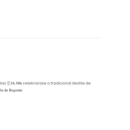
 partir das ⏰𝟏𝟔.𝟑𝟎𝐡 celebrarase o tradicional desfile de
 𝐁𝐞𝐠𝐨𝐧𝐭𝐞.