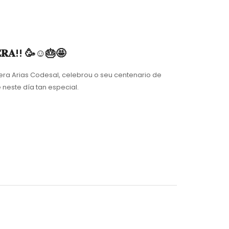
𝐈𝐄𝐑𝐀!! 🥳☺️🎂🤩
era Arias Codesal, celebrou o seu centenario de
resente neste día tan especial.