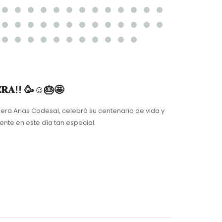
𝐈𝐄𝐑𝐀!! 🥳☺️🎂🤩
iera Arias Codesal, celebró su centenario de vida y
star presente en este día tan especial.