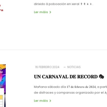
dirixido á poboación en xeral 👨‍👩‍👧‍👦.
Ler máis
16 FEBREIRO 2024
NOTICIAS
𝐔𝐍 𝐂𝐀𝐑𝐍𝐀𝐕𝐀𝐋 𝐃𝐄 𝐑𝐄𝐂𝐎𝐑𝐃 🎭
Mañana sábado día 𝟏𝟕 𝐝𝐞 𝐟𝐞𝐛𝐫𝐞𝐫𝐨 𝐝𝐞 𝟐𝟎𝟐𝟒, a
de disfraces y comparsas organizado por el 𝐀𝐲𝐮𝐧𝐭𝐚𝐦𝐢
Ler máis