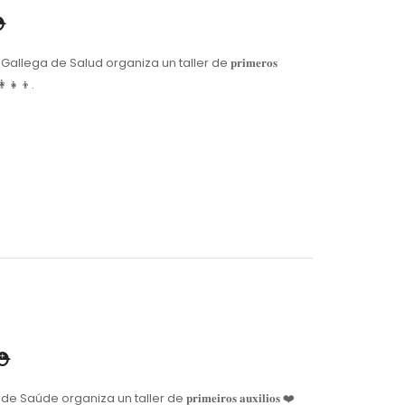
⛑
Escuela Gallega de Salud organiza un taller de 𝐩𝐫𝐢𝐦𝐞𝐫𝐨𝐬
‍👧‍👦.
 ⛑
 de Saúde organiza un taller de 𝐩𝐫𝐢𝐦𝐞𝐢𝐫𝐨𝐬 𝐚𝐮𝐱𝐢𝐥𝐢𝐨𝐬 ❤️