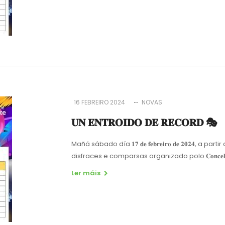
16 FEBREIRO 2024
NOVAS
𝐔𝐍 𝐄𝐍𝐓𝐑𝐎𝐈𝐃𝐎 𝐃𝐄 𝐑𝐄𝐂𝐎𝐑𝐃 🎭
Mañá sábado día 𝟏𝟕 𝐝𝐞 𝐟𝐞𝐛𝐫𝐞𝐢𝐫𝐨 𝐝𝐞 𝟐𝟎𝟐𝟒, a
disfraces e comparsas organizado polo 𝐂𝐨𝐧𝐜𝐞𝐥𝐥𝐨 𝐝𝐞
Ler máis