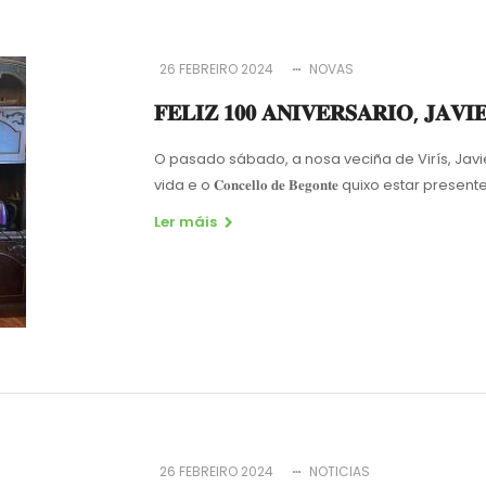
26 FEBREIRO 2024
NOVAS
𝐅𝐄𝐋𝐈𝐙 𝟏𝟎𝟎 𝐀𝐍𝐈𝐕𝐄𝐑𝐒𝐀𝐑𝐈𝐎, 𝐉𝐀
O pasado sábado, a nosa veciña de Virís, Javi
vida e o 𝐂𝐨𝐧𝐜𝐞𝐥𝐥𝐨 𝐝𝐞 𝐁𝐞𝐠𝐨𝐧𝐭𝐞 quixo estar p
Ler máis
26 FEBREIRO 2024
NOTICIAS