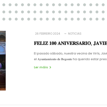
26 FEBREIRO 2024
NOTICIAS
𝐅𝐄𝐋𝐈𝐙 𝟏𝟎𝟎 𝐀𝐍𝐈𝐕𝐄𝐑𝐒𝐀𝐑𝐈𝐎, 𝐉𝐀
El pasado sábado, nuestra vecina de Virís, Jav
el 𝐀𝐲𝐮𝐧𝐭𝐚𝐦𝐢𝐞𝐧𝐭𝐨 𝐝𝐞 𝐁𝐞𝐠𝐨𝐧𝐭𝐞 ha querido e
Ler máis