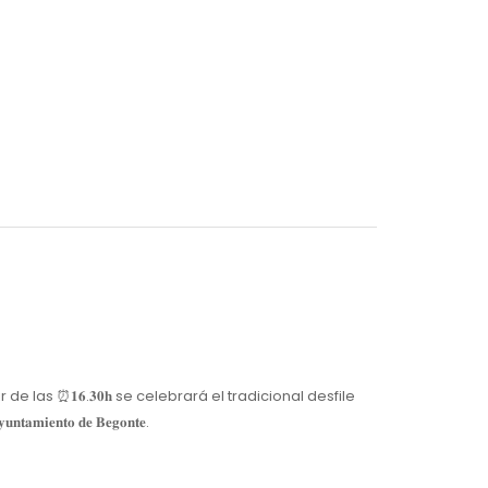
 partir de las ⏰𝟏𝟔.𝟑𝟎𝐡 se celebrará el tradicional desfile
𝐧𝐭𝐨 𝐝𝐞 𝐁𝐞𝐠𝐨𝐧𝐭𝐞.