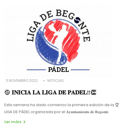
11 NOVEMBRO 2022
NOTICIAS
🥎 𝐈𝐍𝐈𝐂𝐈𝐀 𝐋𝐀 𝐋𝐈𝐆𝐀 𝐃𝐄 𝐏𝐀𝐃𝐄𝐋‼️👏
Esta semana ha dado comienzo la primeira edición de la 🏆
LIGA DE PÁDEL organizada por el 𝐀𝐲𝐮𝐧𝐭𝐚𝐦𝐢𝐞𝐧𝐭𝐨 𝐝𝐞 𝐁𝐞𝐠𝐨𝐧𝐭𝐞.
Ler máis