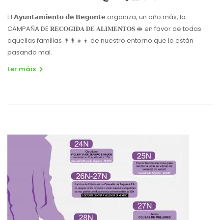
El 𝗔𝘆𝘂𝗻𝘁𝗮𝗺𝗶𝗲𝗻𝘁𝗼 𝗱𝗲 𝗕𝗲𝗴𝗼𝗻𝘁𝗲 organiza, un año más, la
CAMPAÑA DE 𝐑𝐄𝐂𝐎𝐆𝐈𝐃𝐀 𝐃𝐄 𝐀𝐋𝐈𝐌𝐄𝐍𝐓𝐎𝐒 🥪 en favor de todas
aquellas familias 👨‍👩‍👧‍👦 de nuestro entorno que lo están
pasando mal.
Ler máis