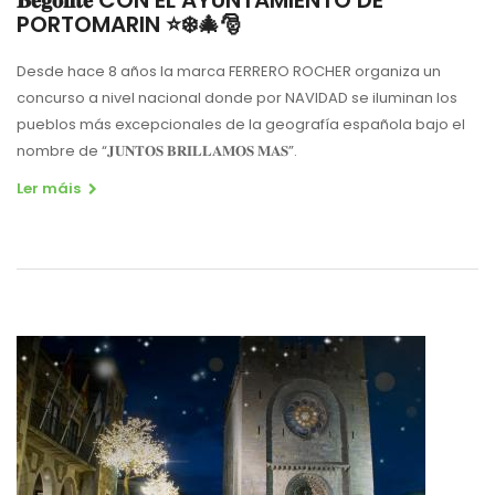
PORTOMARIN ⭐️❄️🎄🎅
Desde hace 8 años la marca FERRERO ROCHER organiza un
concurso a nivel nacional donde por NAVIDAD se iluminan los
pueblos más excepcionales de la geografía española bajo el
nombre de “𝐉𝐔𝐍𝐓𝐎𝐒 𝐁𝐑𝐈𝐋𝐋𝐀𝐌𝐎𝐒 𝐌𝐀𝐒”.
Ler máis