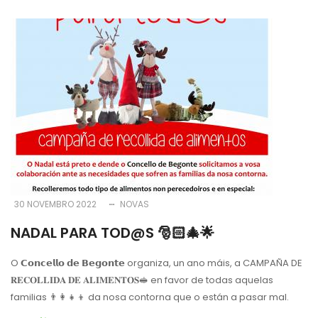
30 NOVEMBRO 2022
NOVAS
NADAL PARA TOD@S 🎅🏻🎄🌟
O 𝗖𝗼𝗻𝗰𝗲𝗹𝗹𝗼 𝗱𝗲 𝗕𝗲𝗴𝗼𝗻𝘁𝗲 organiza, un ano máis, a CAMPAÑA DE
𝐑𝐄𝐂𝐎𝐋𝐋𝐈𝐃𝐀 𝐃𝐄 𝐀𝐋𝐈𝐌𝐄𝐍𝐓𝐎𝐒🥪 en favor de todas aquelas
familias 👨‍👩‍👧‍👦 da nosa contorna que o están a pasar mal.