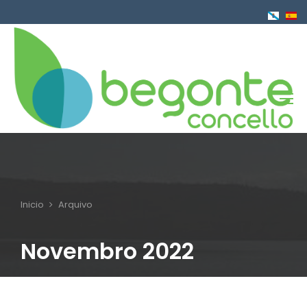
Ir
o
contido
principal
Inicio
Arquivo
Breadcrumb
Novembro 2022