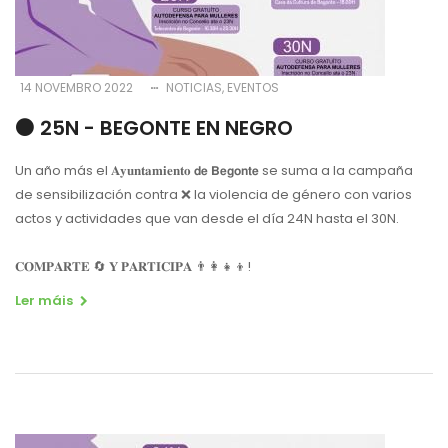
14 NOVEMBRO 2022
NOTICIAS
EVENTOS
⚫️ 25N - BEGONTE EN NEGRO
Un año más el 𝐀𝐲𝐮𝐧𝐭𝐚𝐦𝐢𝐞𝐧𝐭𝐨 𝗱𝗲 𝗕𝗲𝗴𝗼𝗻𝘁𝗲 se suma a la campaña
de sensibilización contra ❌ la violencia de género con varios
actos y actividades que van desde el día 24N hasta el 30N.
𝐂𝐎𝐌𝐏𝐀𝐑𝐓𝐄 🔄 𝐘 𝐏𝐀𝐑𝐓𝐈𝐂𝐈𝐏𝐀 👨‍👩‍👧‍👦!
Ler máis