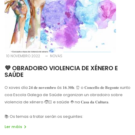
10 NOVEMBRO 2022
NOVAS
💜 OBRADOIRO VIOLENCIA DE XÉNERO E
SAÚDE
O xoves día 𝟐𝟒 𝐝𝐞 𝐧𝐨𝐯𝐞𝐦𝐛𝐫𝐨 ás 𝟏𝟔.𝟑𝟎𝐡. ⏰ o 𝐂𝐨𝐧𝐜𝐞𝐥𝐥𝐨 𝐝𝐞 𝐁𝐞𝐠𝐨𝐧𝐭𝐞 xunto
coa Escola Galega de Saúde organizan un obradoiro sobre
violencia de xénero 🧒🏻 e saúde ⛑ na 𝐂𝐚𝐬𝐚 𝐝𝐚 𝐂𝐮𝐥𝐭𝐮𝐫𝐚.
📚 Os temas a tratar serán os seguintes:
Ler máis