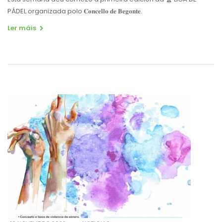
PÁDEL organizada polo 𝐂𝐨𝐧𝐜𝐞𝐥𝐥𝐨 𝐝𝐞 𝐁𝐞𝐠𝐨𝐧𝐭𝐞.
Ler máis