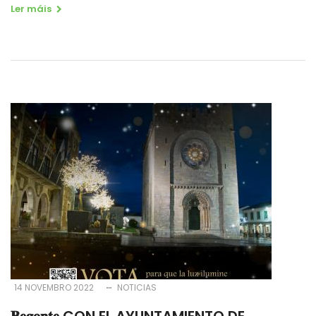
Ler máis
14 NOVEMBRO 2022
NOTICIAS
𝐁𝐞𝐠𝐨𝐧𝐭𝐞 CON EL AYUNTAMIENTO DE