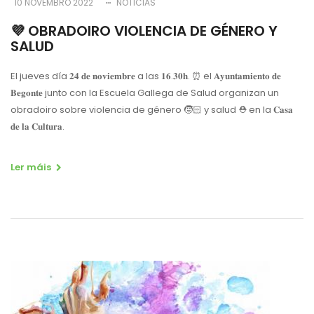
10 NOVEMBRO 2022
NOTICIAS
💜 OBRADOIRO VIOLENCIA DE GÉNERO Y
SALUD
El jueves día 𝟐𝟒 𝐝𝐞 𝐧𝐨𝐯𝐢𝐞𝐦𝐛𝐫𝐞 a las 𝟏𝟔.𝟑𝟎𝐡. ⏰ el 𝐀𝐲𝐮𝐧𝐭𝐚𝐦𝐢𝐞𝐧𝐭𝐨 𝐝𝐞
𝐁𝐞𝐠𝐨𝐧𝐭𝐞 junto con la Escuela Gallega de Salud organizan un
obradoiro sobre violencia de género 🧒🏻 y salud ⛑ en la 𝐂𝐚𝐬𝐚
𝐝𝐞 𝐥𝐚 𝐂𝐮𝐥𝐭𝐮𝐫𝐚.
Ler máis