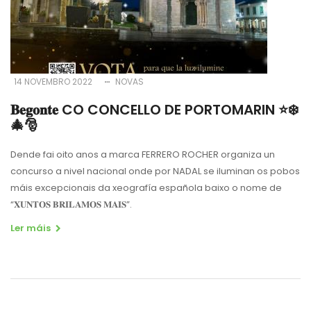
14 NOVEMBRO 2022
NOVAS
𝐁𝐞𝐠𝐨𝐧𝐭𝐞 CO CONCELLO DE PORTOMARIN ⭐️❄️
🎄🎅
Dende fai oito anos a marca FERRERO ROCHER organiza un
concurso a nivel nacional onde por NADAL se iluminan os pobos
máis excepcionais da xeografía española baixo o nome de
“𝐗𝐔𝐍𝐓𝐎𝐒 𝐁𝐑𝐈𝐋𝐀𝐌𝐎𝐒 𝐌𝐀𝐈𝐒”.
Ler máis