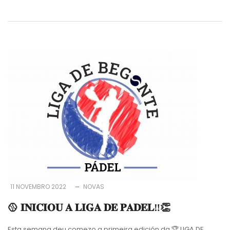
11 NOVEMBRO 2022
NOVAS
🥎 𝐈𝐍𝐈𝐂𝐈𝐎𝐔 𝐀 𝐋𝐈𝐆𝐀 𝐃𝐄 𝐏𝐀𝐃𝐄𝐋‼️👏
Esta semana deu comezo a primeira edición da 🏆 LIGA DE