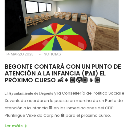
14 MARZO 2023
NOTICIAS
BEGONTE CONTARÁ CON UN PUNTO DE
ATENCIÓN A LA INFANCIA (𝐏𝐀𝐈) EL
PRÓXIMO CURSO 👶👧🏼🧒🏾👦🏽
El 𝐀𝐲𝐮𝐧𝐭𝐚𝐦𝐢𝐞𝐧𝐭𝐨 𝐝𝐞 𝐁𝐞𝐠𝐨𝐧𝐭𝐞 y la Consellería de Política Social e
Xuventude acordaron la puesta en marcha de un Punto de
atención a la infancia 🏢 en las inmediaciones del CEIP
Plurilingüe Virxe do Corpiño 🏫 para el próximo curso.
Ler máis