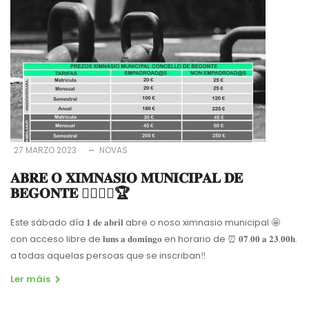
27 MARZO 2023
NOVAS
𝐀𝐁𝐑𝐄 𝐎 𝐗𝐈𝐌𝐍𝐀𝐒𝐈𝐎 𝐌𝐔𝐍𝐈𝐂𝐈𝐏𝐀𝐋 𝐃𝐄
𝐁𝐄𝐆𝐎𝐍𝐓𝐄 🤸‍♀️🏋️‍♀️🏆
Este sábado día 𝟏 𝐝𝐞 𝐚𝐛𝐫𝐢𝐥 abre o noso ximnasio municipal 🤩
con acceso libre de 𝐥𝐮𝐧𝐬 𝐚 𝐝𝐨𝐦𝐢𝐧𝐠𝐨 en horario de ⏰ 𝟎𝟕.𝟎𝟎 𝐚 𝟐𝟑.𝟎𝟎𝐡.
a todas aquelas persoas que se inscriban‼️
Ler máis