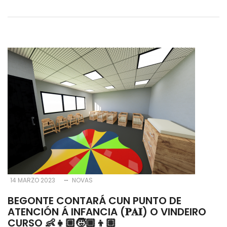
14 MARZO 2023
NOVAS
BEGONTE CONTARÁ CUN PUNTO DE
ATENCIÓN Á INFANCIA (𝐏𝐀𝐈) O VINDEIRO
CURSO 👶👧🏼🧒🏾👦🏽