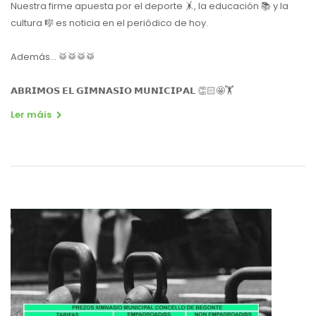
Nuestra firme apuesta por el deporte 🤸, la educación 📚 y la
cultura 🎼 es noticia en el periódico de hoy.
Además... 🥁🥁🥁🥁
𝗔𝗕𝗥𝗜𝗠𝗢𝗦 𝗘𝗟 𝗚𝗜𝗠𝗡𝗔𝗦𝗜𝗢 𝗠𝗨𝗡𝗜𝗖𝗜𝗣𝗔𝗟 👏🏻🤩🏋️
Ler máis