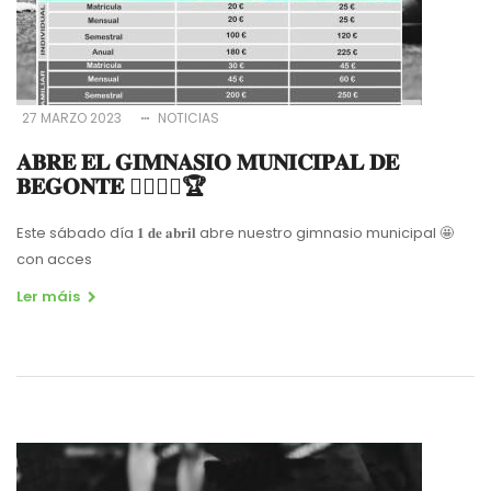
27 MARZO 2023
NOTICIAS
𝐀𝐁𝐑𝐄 𝐄𝐋 𝐆𝐈𝐌𝐍𝐀𝐒𝐈𝐎 𝐌𝐔𝐍𝐈𝐂𝐈𝐏𝐀𝐋 𝐃𝐄
𝐁𝐄𝐆𝐎𝐍𝐓𝐄 🤸‍♀️🏋️‍♀️🏆
Este sábado día 𝟏 𝐝𝐞 𝐚𝐛𝐫𝐢𝐥 abre nuestro gimnasio municipal 🤩
con acces
Ler máis