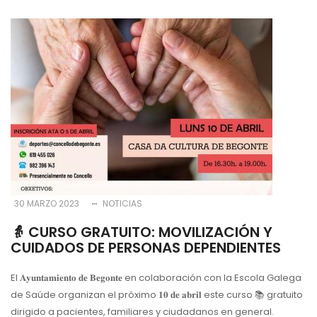
30 MARZO 2023
NOTICIAS
👵 CURSO GRATUITO: MOVILIZACIÓN Y
CUIDADOS DE PERSONAS DEPENDIENTES
El 𝐀𝐲𝐮𝐧𝐭𝐚𝐦𝐢𝐞𝐧𝐭𝐨 𝐝𝐞 𝐁𝐞𝐠𝐨𝐧𝐭𝐞 en colaboración con la Escola Galega
de Saúde organizan el próximo 𝟏𝟎 𝐝𝐞 𝐚𝐛𝐫𝐢𝐥 este curso 📚 gratuito
dirigido a pacientes, familiares y ciudadanos en general.