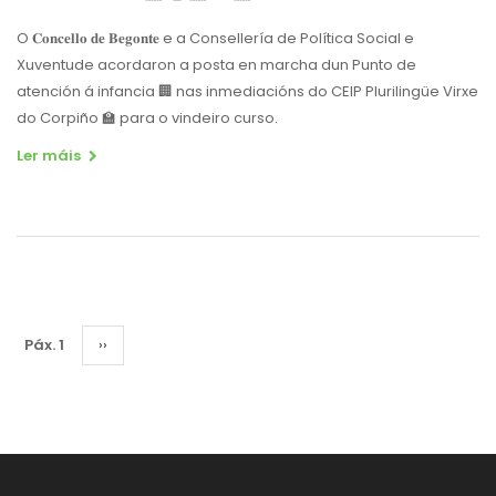
O 𝐂𝐨𝐧𝐜𝐞𝐥𝐥𝐨 𝐝𝐞 𝐁𝐞𝐠𝐨𝐧𝐭𝐞 e a Consellería de Política Social e
Xuventude acordaron a posta en marcha dun Punto de
atención á infancia 🏢 nas inmediacións do CEIP Plurilingüe Virxe
do Corpiño 🏫 para o vindeiro curso.
Ler máis
Pagination
Páx. 1
Páxina
››
Seguinte