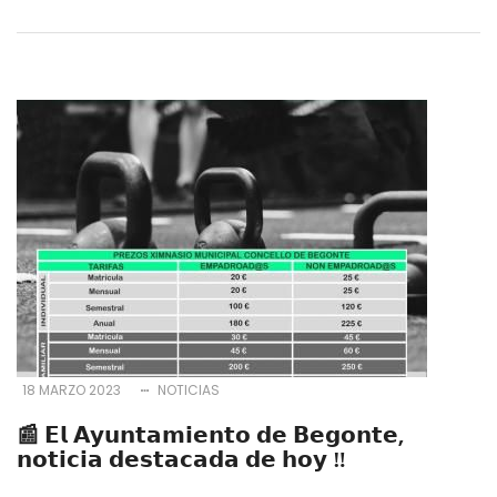
18 MARZO 2023
NOTICIAS
📰 𝗘𝗹 𝗔𝘆𝘂𝗻𝘁𝗮𝗺𝗶𝗲𝗻𝘁𝗼 𝗱𝗲 𝗕𝗲𝗴𝗼𝗻𝘁𝗲,
𝗻𝗼𝘁𝗶𝗰𝗶𝗮 𝗱𝗲𝘀𝘁𝗮𝗰𝗮𝗱𝗮 𝗱𝗲 𝗵𝗼𝘆 ‼️