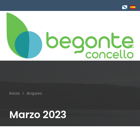
Ir
o
contido
principal
Inicio
Arquivo
Breadcrumb
Marzo 2023