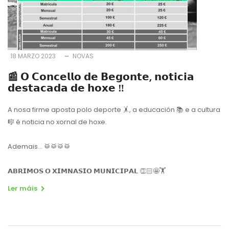
18 MARZO 2023
NOVAS
📰 𝗢 𝗖𝗼𝗻𝗰𝗲𝗹𝗹𝗼 𝗱𝗲 𝗕𝗲𝗴𝗼𝗻𝘁𝗲, 𝗻𝗼𝘁𝗶𝗰𝗶𝗮
𝗱𝗲𝘀𝘁𝗮𝗰𝗮𝗱𝗮 𝗱𝗲 𝗵𝗼𝘅𝗲 ‼️
A nosa firme aposta polo deporte 🤸, a educación 📚 e a cultura
🎼 é noticia no xornal de hoxe.
Ademais... 🥁🥁🥁🥁
𝗔𝗕𝗥𝗜𝗠𝗢𝗦 𝗢 𝗫𝗜𝗠𝗡𝗔𝗦𝗜𝗢 𝗠𝗨𝗡𝗜𝗖𝗜𝗣𝗔𝗟 👏🏻🤩🏋️
Ler máis