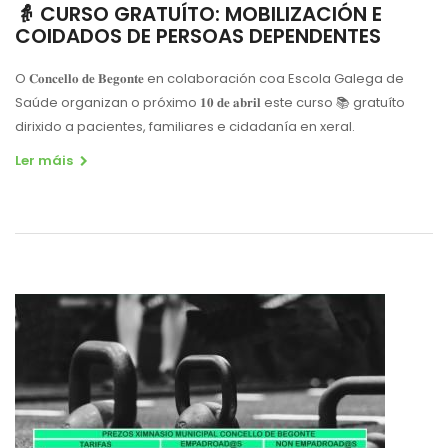
👵 CURSO GRATUÍTO: MOBILIZACIÓN E
COIDADOS DE PERSOAS DEPENDENTES
O 𝐂𝐨𝐧𝐜𝐞𝐥𝐥𝐨 𝐝𝐞 𝐁𝐞𝐠𝐨𝐧𝐭𝐞 en colaboración coa Escola Galega de
Saúde organizan o próximo 𝟏𝟎 𝐝𝐞 𝐚𝐛𝐫𝐢𝐥 este curso 📚 gratuíto
dirixido a pacientes, familiares e cidadanía en xeral.
Ler máis