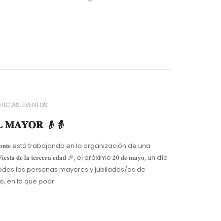
TICIAS
EVENTOS
𝐋 𝐌𝐀𝐘𝐎𝐑 👴👵
 𝐝𝐞 𝐁𝐞𝐠𝐨𝐧𝐭𝐞 está trabajando en la organización de una
𝐚 𝐝𝐞 𝐥𝐚 𝐭𝐞𝐫𝐜𝐞𝐫𝐚 𝐞𝐝𝐚𝐝 🎉, el próximo 𝟐𝟎 𝐝𝐞 𝐦𝐚𝐲𝐨, un día
odas las personas mayores y jubilados/as de
o, en la que podr