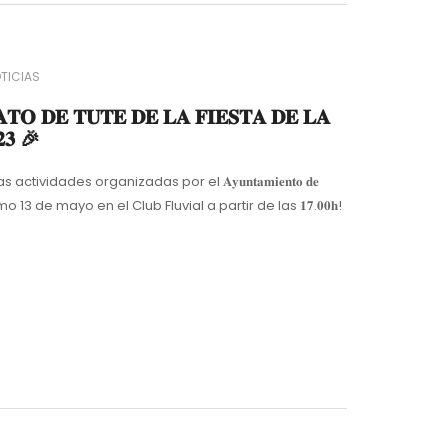
TICIAS
𝐎 𝐃𝐄 𝐓𝐔𝐓𝐄 𝐃𝐄 𝐋𝐀 𝐅𝐈𝐄𝐒𝐓𝐀 𝐃𝐄 𝐋𝐀
𝟐𝟑 🎉
tividades organizadas por el 𝐀𝐲𝐮𝐧𝐭𝐚𝐦𝐢𝐞𝐧𝐭𝐨 𝐝𝐞
óximo 13 de mayo en el Club Fluvial a partir de las 𝟏𝟕.𝟎𝟎𝐡!