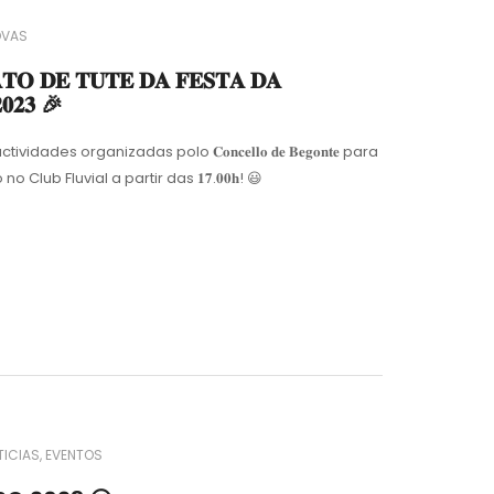
OVAS
𝐎 𝐃𝐄 𝐓𝐔𝐓𝐄 𝐃𝐀 𝐅𝐄𝐒𝐓𝐀 𝐃𝐀
𝟎𝟐𝟑 🎉
dades organizadas polo 𝐂𝐨𝐧𝐜𝐞𝐥𝐥𝐨 𝐝𝐞 𝐁𝐞𝐠𝐨𝐧𝐭𝐞 para
 Club Fluvial a partir das 𝟏𝟕.𝟎𝟎𝐡! 😃
TICIAS
EVENTOS