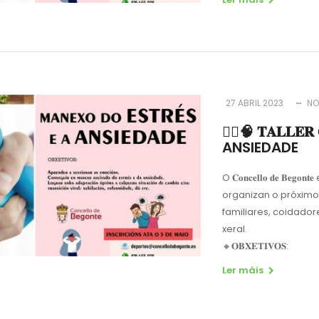
27 ABRIL 2023
NO
🧘‍♀️🧠 𝐓𝐀𝐋𝐋
ANSIEDADE
O 𝐂𝐨𝐧𝐜𝐞𝐥𝐥𝐨 𝐝𝐞 
organizan o próximo 
familiares, coidado
xeral.
🔸𝐎𝐁𝐗𝐄𝐓𝐈𝐕𝐎𝐒:
Ler máis