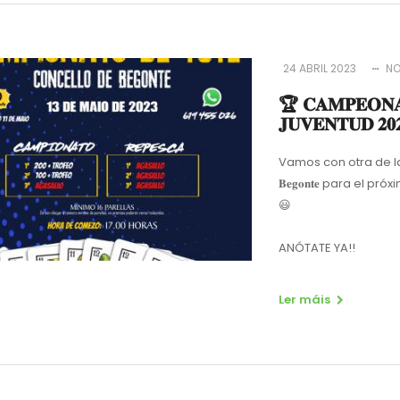
24 ABRIL 2023
NO
🏆 𝐂𝐀𝐌𝐏𝐄𝐎𝐍𝐀
𝐉𝐔𝐕𝐄𝐍𝐓𝐔𝐃 𝟐𝟎
Vamos con otra de las ac
𝐁𝐞𝐠𝐨𝐧𝐭𝐞 para el pr
😃
ANÓTATE YA!!
Ler máis