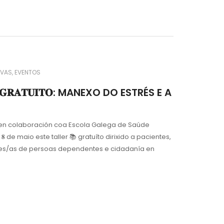
VAS
EVENTOS
𝐄𝐑 𝐆𝐑𝐀𝐓𝐔𝐈𝐓𝐎: MANEXO DO ESTRÉS E A
𝐞𝐠𝐨𝐧𝐭𝐞 en colaboración coa Escola Galega de Saúde
 de maio este taller 📚 gratuíto dirixido a pacientes,
res/as de persoas dependentes e cidadanía en