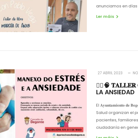
anunciamos en días a
Ler máis
27 ABRIL 2023
NO
🧘‍♀️🧠 𝐓𝐀𝐋𝐋
LA ANSIEDAD
El 𝐀𝐲𝐮𝐧𝐭𝐚𝐦𝐢𝐞𝐧𝐭𝐨
Salud organizan el pr
pacientes, familiar
ciudadanía en gener
Ler máis