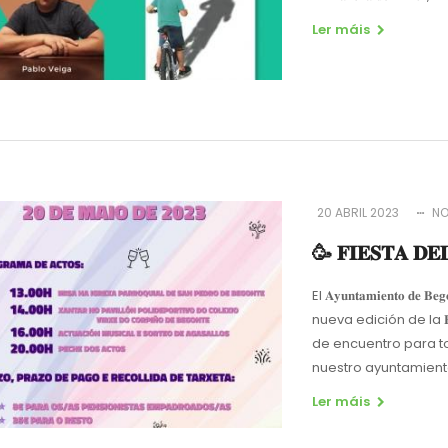
Ler máis
20 ABRIL 2023
NO
🥳 𝐅𝐈𝐄𝐒𝐓𝐀 𝐃
El 𝐀𝐲𝐮𝐧𝐭𝐚𝐦𝐢𝐞𝐧𝐭𝐨
nueva edición de la 𝐅𝐢𝐞𝐬𝐭
de encuentro para t
nuestro ayuntamient
Ler máis