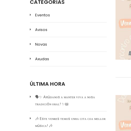
CATEGORÍAS
Eventos
Avisos
Novas
Axudas
ÚLTIMA HORA
🗣️✨ Axúᴅᴀɴᴏs ᴀ ᴍᴀɴᴛᴇʀ ᴠɪᴠᴀ ᴀ ɴᴏsᴀ
ᴛʀᴀᴅɪᴄɪóɴ ᴏʀᴀʟ! ✨📖
🎶 Esᴛᴇ ᴠᴇɴʀᴇs ᴛᴇᴍᴏs ᴜɴʜᴀ ᴄɪᴛᴀ ᴄᴏᴀ ᴍᴇʟʟᴏʀ
ᴍúsɪᴄᴀ! 🎶