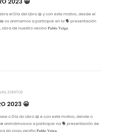
BRO 2023 😀
bra el Día del Libro 📖 y con este motivo, desde el
𝗲 𝗕𝗲𝗴𝗼𝗻𝘁𝗲 os animamos a participar en la 🗣️ presentación
𝐱𝐨", obra de nuestro vecino 𝐏𝐚𝐛𝐥𝐨 𝐕𝐞𝐢𝐠𝐚.
VAS
EVENTOS
RO 2023 😀
se o Día do Libro 📖 e con este motivo, dende o
𝗲𝗴𝗼𝗻𝘁𝗲 animámosvos a participar na 🗣️ presentación de
", obra do noso veciño 𝐏𝐚𝐛𝐥𝐨 𝐕𝐞𝐢𝐠𝐚.