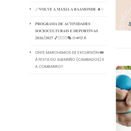
🪄𝐕𝐎𝐋𝐕𝐄 𝐀 𝐌𝐀𝐗𝐈𝐀 𝐀 𝐁𝐀𝐀𝐌𝐎𝐍𝐃𝐄 🎩✨
𝐏𝐑𝐎𝐆𝐑𝐀𝐌𝐀 𝐃𝐄 𝐀𝐂𝐓𝐈𝐕𝐈𝐃𝐀𝐃𝐄𝐒
𝐒𝐎𝐂𝐈𝐎𝐂𝐔𝐋𝐓𝐔𝐑𝐀𝐈𝐒 𝐄 𝐃𝐄𝐏𝐎𝐑𝐓𝐈𝐕𝐀𝐒
𝟐𝟎𝟐𝟔/𝟐𝟎𝟐𝟕 🏀🏊‍♀️🧘‍♀️🎭🎨🎺🎲🤸
ONTE MARCHAMOS DE EXCURSIÓN 🚌
Á FESTA DO ALBARIÑO (CAMBADOS) E
A COMBARRO!!