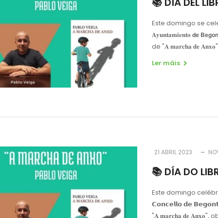
📚 DÍA DEL LI
Este domingo se cele
𝐀𝐲𝐮𝐧𝐭𝐚𝐦𝐢𝐞𝐧𝐭𝐨 
de "𝐀 𝐦𝐚𝐫𝐜𝐡𝐚 𝐝𝐞 𝐀𝐧
Ler máis
21 ABRIL 2023
NO
📚 DÍA DO LIB
Este domingo celébra
𝗖𝗼𝗻𝗰𝗲𝗹𝗹𝗼 𝗱𝗲 𝗕
"𝐀 𝐦𝐚𝐫𝐜𝐡𝐚 𝐝𝐞 𝐀𝐧𝐱𝐨