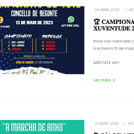
24 ABRIL 2023
N
🏆 𝐂𝐀𝐌𝐏𝐈𝐎𝐍𝐀
𝐗𝐔𝐕𝐄𝐍𝐓𝐔𝐃𝐄 𝟐
Imos con outra das activi
o próximo 13 de maio no
ANÓTATE XA!!
Ler máis
21 ABRIL 2023
NO