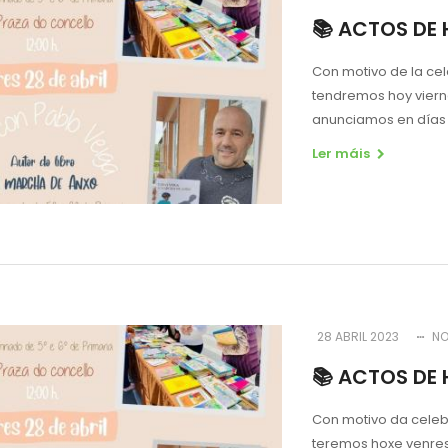
📚 ACTOS DE 
Con motivo de la cel
tendremos hoy viern
anunciamos en días a
Ler máis
28 ABRIL 2023
N
📚 ACTOS DE 
Con motivo da celeb
teremos hoxe venres