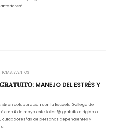
nteriores❗️
TICIAS
EVENTOS
𝐄𝐑 𝐆𝐑𝐀𝐓𝐔𝐈𝐓𝐎: MANEJO DEL ESTRÉS Y
 𝐝𝐞 𝐁𝐞𝐠𝐨𝐧𝐭𝐞 en colaboración con la Escuela Gallega de
óximo 𝟖 de mayo este taller 📚 gratuíto dirigido a
es, cuidadores/as de personas dependientes y
al.