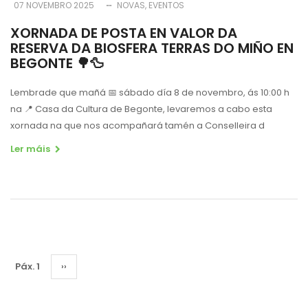
07 NOVEMBRO 2025
NOVAS
EVENTOS
XORNADA DE POSTA EN VALOR DA
RESERVA DA BIOSFERA TERRAS DO MIÑO EN
BEGONTE 🌳🦆
Lembrade que mañá
📅
sábado día 8 de novembro, ás 10:00 h
na
📍
Casa da Cultura de Begonte, levaremos a cabo esta
xornada na que nos acompañará tamén a Conselleira d
Ler máis
Pagination
Páx. 1
Páxina
››
Seguinte