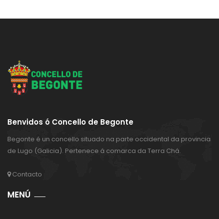
Benvidos ó Concello de Begonte
Begonte é un concello situado na parte occidental da provincia
de Lugo (Galicia). Pertenece á comarca da Terra Chá.
Contacto
MENÚ