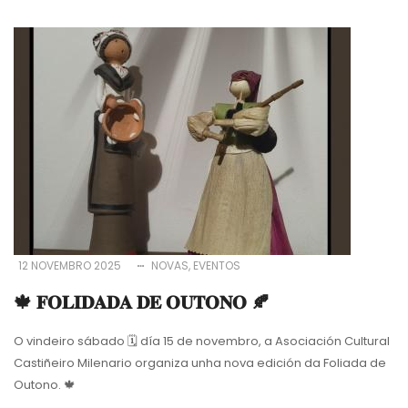
12 NOVEMBRO 2025
NOVAS
EVENTOS
🍁 𝐅𝐎𝐋𝐈𝐃𝐀𝐃𝐀 𝐃𝐄 𝐎𝐔𝐓𝐎𝐍𝐎 🍂
O vindeiro sábado
🗓
día 15 de novembro, a Asociación Cultural
Castiñeiro Milenario
organiza unha nova edición da Foliada de
Outono.
🍁