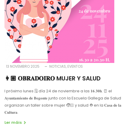
13 NOVEMBRO 2025
NOTICIAS
EVENTOS
👩🏼 𝐎𝐁𝐑𝐀𝐃𝐎𝐈𝐑𝐎 MUJER Y SALUD
l próximo lunes 🗓 día 24 de noviembre a las 𝟏𝟔.𝟑𝟎𝐡. ⏰ el
𝐀𝐲𝐮𝐧𝐭𝐚𝐦𝐢𝐞𝐧𝐭𝐨 𝐝𝐞 𝐁𝐞𝐠𝐨𝐧𝐭𝐞 junto con la Escuela Gallega de Salud
organizan un taller sobre mujer 🧒🏻 y salud ⛑ en la 𝐂𝐚𝐬𝐚 𝐝𝐞 𝐥𝐚
𝐂𝐮𝐥𝐭𝐮𝐫𝐚.
Ler máis