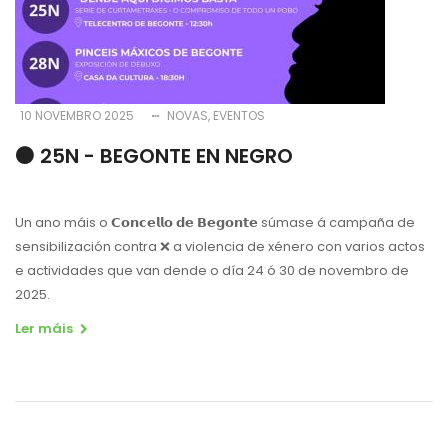
10 NOVEMBRO 2025
NOVAS
EVENTOS
⚫️ 25N - BEGONTE EN NEGRO
Un ano máis o 𝗖𝗼𝗻𝗰𝗲𝗹𝗹𝗼 𝗱𝗲 𝗕𝗲𝗴𝗼𝗻𝘁𝗲 súmase á campaña de
sensibilización contra
❌
a violencia de xénero con varios actos
e actividades que van dende o día 24 ó 30 de novembro de
2025.
Ler máis