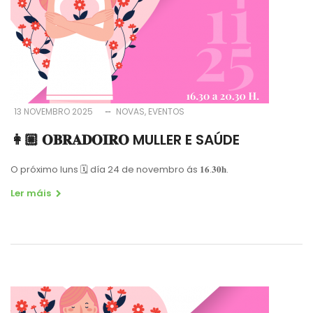
13 NOVEMBRO 2025
NOVAS
EVENTOS
👩🏼 𝐎𝐁𝐑𝐀𝐃𝐎𝐈𝐑𝐎 MULLER E SAÚDE
O próximo luns
🗓
día 24 de novembro ás 𝟏𝟔.𝟑𝟎𝐡.
Ler máis