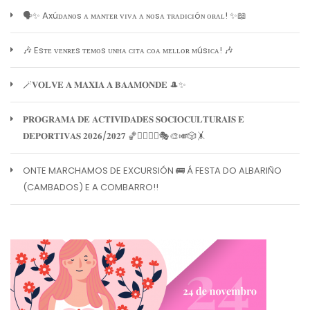
🗣️✨ Axúᴅᴀɴᴏs ᴀ ᴍᴀɴᴛᴇʀ ᴠɪᴠᴀ ᴀ ɴᴏsᴀ ᴛʀᴀᴅɪᴄɪóɴ ᴏʀᴀʟ! ✨📖
🎶 Esᴛᴇ ᴠᴇɴʀᴇs ᴛᴇᴍᴏs ᴜɴʜᴀ ᴄɪᴛᴀ ᴄᴏᴀ ᴍᴇʟʟᴏʀ ᴍúsɪᴄᴀ! 🎶
🪄𝐕𝐎𝐋𝐕𝐄 𝐀 𝐌𝐀𝐗𝐈𝐀 𝐀 𝐁𝐀𝐀𝐌𝐎𝐍𝐃𝐄 🎩✨
𝐏𝐑𝐎𝐆𝐑𝐀𝐌𝐀 𝐃𝐄 𝐀𝐂𝐓𝐈𝐕𝐈𝐃𝐀𝐃𝐄𝐒 𝐒𝐎𝐂𝐈𝐎𝐂𝐔𝐋𝐓𝐔𝐑𝐀𝐈𝐒 𝐄
𝐃𝐄𝐏𝐎𝐑𝐓𝐈𝐕𝐀𝐒 𝟐𝟎𝟐𝟔/𝟐𝟎𝟐𝟕 🏀🏊‍♀️🧘‍♀️🎭🎨🎺🎲🤸
ONTE MARCHAMOS DE EXCURSIÓN 🚌 Á FESTA DO ALBARIÑO
(CAMBADOS) E A COMBARRO!!