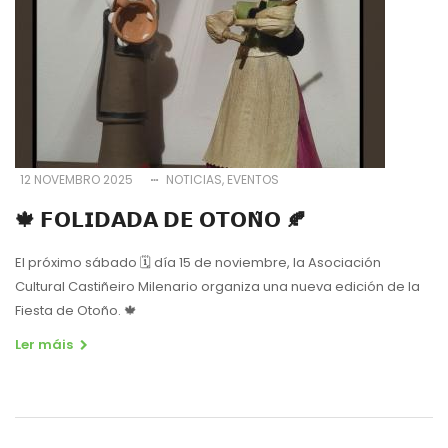
12 NOVEMBRO 2025
NOTICIAS
EVENTOS
🍁 𝗙𝗢𝗟𝗜𝗗𝗔𝗗𝗔 𝗗𝗘 𝗢𝗧𝗢𝗡̃𝗢 🍂
El próximo sábado 🗓 día 15 de noviembre, la Asociación
Cultural Castiñeiro Milenario organiza una nueva edición de la
Fiesta de Otoño. 🍁
Ler máis