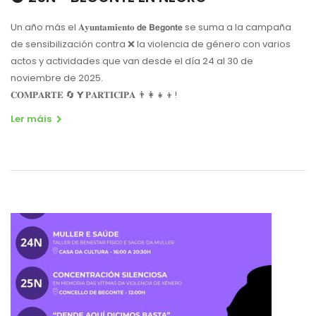
Un año más el 𝐀𝐲𝐮𝐧𝐭𝐚𝐦𝐢𝐞𝐧𝐭𝐨 𝗱𝗲 𝗕𝗲𝗴𝗼𝗻𝘁𝗲 se suma a la campaña
de sensibilización contra ❌ la violencia de género con varios
actos y actividades que van desde el día 24 al 30 de
noviembre de 2025.
𝐂𝐎𝐌𝐏𝐀𝐑𝐓𝐄 🔄 𝗬 𝐏𝐀𝐑𝐓𝐈𝐂𝐈𝐏𝐀 👨‍👩‍👧‍👦!
Ler máis