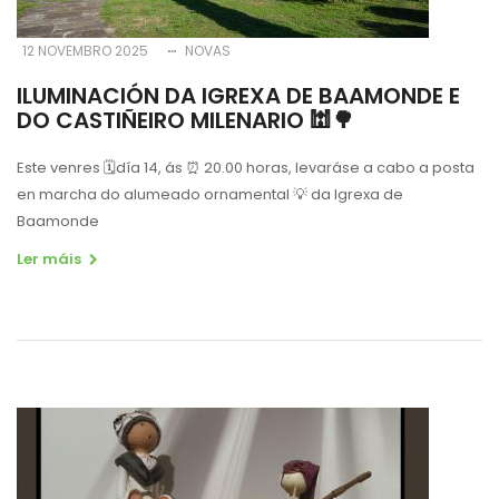
12 NOVEMBRO 2025
NOVAS
ILUMINACIÓN DA IGREXA DE BAAMONDE E
DO CASTIÑEIRO MILENARIO 🕍🌳
Este venres
🗓
día 14, ás
⏰
20.00 horas, levaráse a cabo a posta
en marcha do alumeado ornamental
💡
da Igrexa de
Baamonde
Ler máis