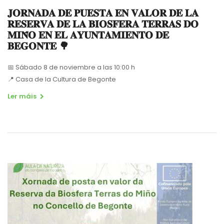
𝐉𝐎𝐑𝐍𝐀𝐃𝐀 𝐃𝐄 𝐏𝐔𝐄𝐒𝐓𝐀 𝐄𝐍 𝐕𝐀𝐋𝐎𝐑 𝐃𝐄 𝐋𝐀
𝐑𝐄𝐒𝐄𝐑𝐕𝐀 𝐃𝐄 𝐋𝐀 𝐁𝐈𝐎𝐒𝐅𝐄𝐑𝐀 𝐓𝐄𝐑𝐑𝐀𝐒 𝐃𝐎
𝐌𝐈𝐍̃𝐎 𝐄𝐍 𝐄𝐋 𝐀𝐘𝐔𝐍𝐓𝐀𝐌𝐈𝐄𝐍𝐓𝐎 𝐃𝐄
𝐁𝐄𝐆𝐎𝐍𝐓𝐄 🌳
📅
Sábado 8 de noviembre a las 10:00 h
📍
Casa de la Cultura de Begonte
Ler máis