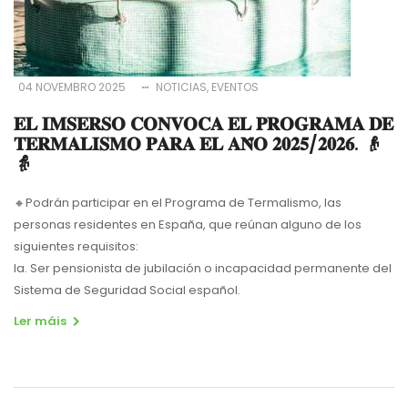
04 NOVEMBRO 2025
NOTICIAS
EVENTOS
𝐄𝐋 𝐈𝐌𝐒𝐄𝐑𝐒𝐎 𝐂𝐎𝐍𝐕𝐎𝐂𝐀 𝐄𝐋 𝐏𝐑𝐎𝐆𝐑𝐀𝐌𝐀 𝐃𝐄
𝐓𝐄𝐑𝐌𝐀𝐋𝐈𝐒𝐌𝐎 𝐏𝐀𝐑𝐀 𝐄𝐋 𝐀𝐍̃𝐎 𝟐𝟎𝟐𝟓/𝟐𝟎𝟐𝟔. 👴
👵
🔸Podrán participar en el Programa de Termalismo, las
personas residentes en España, que reúnan alguno de los
siguientes requisitos:
la. Ser pensionista de jubilación o incapacidad permanente del
Sistema de Seguridad Social español.
Ler máis