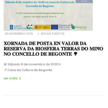
03 NOVEMBRO 2025
NOVAS
EVENTOS
𝐗𝐎𝐑𝐍𝐀𝐃𝐀 𝐃𝐄 𝐏𝐎𝐒𝐓𝐀 𝐄𝐍 𝐕𝐀𝐋𝐎𝐑 𝐃𝐀
𝐑𝐄𝐒𝐄𝐑𝐕𝐀 𝐃𝐀 𝐁𝐈𝐎𝐒𝐅𝐄𝐑𝐀 𝐓𝐄𝐑𝐑𝐀𝐒 𝐃𝐎 𝐌𝐈𝐍̃𝐎
𝐍𝐎 𝐂𝐎𝐍𝐂𝐄𝐋𝐋𝐎 𝐃𝐄 𝐁𝐄𝐆𝐎𝐍𝐓𝐄 🌳
📅
Sábado 8 de novembro ás 10:00 h
📍
Casa da Cultura de Begonte
Ler máis