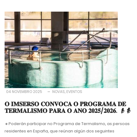
04 NOVEMBRO 2025
NOVAS
EVENTOS
𝐎 𝐈𝐌𝐒𝐄𝐑𝐒𝐎 𝐂𝐎𝐍𝐕𝐎𝐂𝐀 𝐎 𝐏𝐑𝐎𝐆𝐑𝐀𝐌𝐀 𝐃𝐄
𝐓𝐄𝐑𝐌𝐀𝐋𝐈𝐒𝐌𝐎 𝐏𝐀𝐑𝐀 𝐎 𝐀𝐍𝐎 𝟐𝟎𝟐𝟓/𝟐𝟎𝟐𝟔. 👴👵
🔸
Poderán participar no Programa de Termalismo, as persoas
residentes en España, que reúnan algún dos seguintes