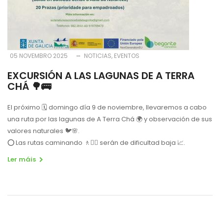
05 NOVEMBRO 2025
NOTICIAS
EVENTOS
EXCURSIÓN A LAS LAGUNAS DE A TERRA
CHÁ 🌳🚌
El próximo 🗓 domingo día 9 de noviembre, llevaremos a cabo
una ruta por las lagunas de A Terra Chá 🌍 y observación de sus
valores naturales 🐦🌸.
⭕️ Las rutas caminando 🚶🚶‍♀️ serán de dificultad baja 📈.
Ler máis