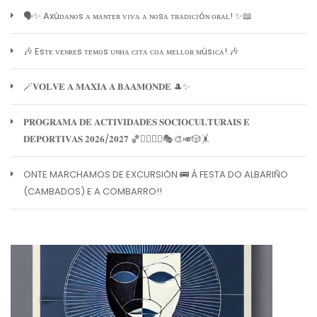
🗣️✨ Axúᴅᴀɴᴏs ᴀ ᴍᴀɴᴛᴇʀ ᴠɪᴠᴀ ᴀ ɴᴏsᴀ ᴛʀᴀᴅɪᴄɪóɴ ᴏʀᴀʟ! ✨📖
🎶 Esᴛᴇ ᴠᴇɴʀᴇs ᴛᴇᴍᴏs ᴜɴʜᴀ ᴄɪᴛᴀ ᴄᴏᴀ ᴍᴇʟʟᴏʀ ᴍúsɪᴄᴀ! 🎶
🪄𝐕𝐎𝐋𝐕𝐄 𝐀 𝐌𝐀𝐗𝐈𝐀 𝐀 𝐁𝐀𝐀𝐌𝐎𝐍𝐃𝐄 🎩✨
𝐏𝐑𝐎𝐆𝐑𝐀𝐌𝐀 𝐃𝐄 𝐀𝐂𝐓𝐈𝐕𝐈𝐃𝐀𝐃𝐄𝐒 𝐒𝐎𝐂𝐈𝐎𝐂𝐔𝐋𝐓𝐔𝐑𝐀𝐈𝐒 𝐄
𝐃𝐄𝐏𝐎𝐑𝐓𝐈𝐕𝐀𝐒 𝟐𝟎𝟐𝟔/𝟐𝟎𝟐𝟕 🏀🏊‍♀️🧘‍♀️🎭🎨🎺🎲🤸
ONTE MARCHAMOS DE EXCURSIÓN 🚌 Á FESTA DO ALBARIÑO
(CAMBADOS) E A COMBARRO!!